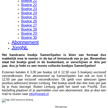
Boekje 21
Boekje 22
Boekje 23
Boekje 24
Boekje 25
Boekje 26
Boekje 27
Boekje 28
Boekje 29
Boekje 30
Abonnement
JongNL
Het handzame boekje SamenSpelen is klein van formaat dus
makkelijk mee te nemen in de tas of binnenzak van je jas. Bovendien
staat het boekje goed in de boekenkast, er verschijnen er drie per
jaar, dus je hebt zo een mooie collectie boekjes SamenSpelen!
Externen betalen € 3,00 per boekje (of € 12,50 voor 5 boekjes) exclusief
verzendkosten. Een abonnement op SamenSpelen kan ook en kost €
12,50 per jaar inclusief verzendkosten. Dit geldt voor adressen (geen
postbus-adressen) binnen Limburg. Het boekje wordt dan drie keer per jaar
bij je thuis bezorgd. Buiten Limburg geldt het tarief van PostNL. Een
bestelling plaatsen of je aanmelden voor een abonnement, doe je door een
mail te sturen naar
info@jongnl.nl
Vormgeving